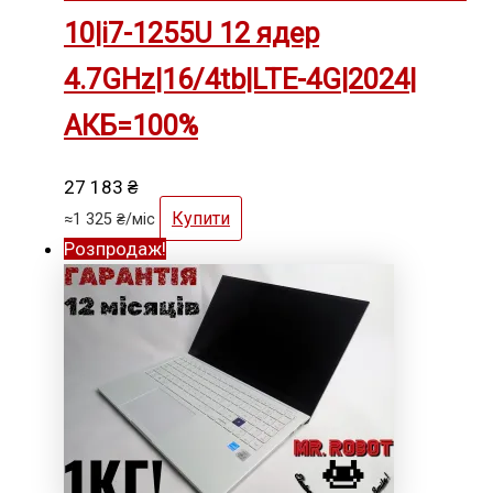
10|i7-1255U 12 ядер
4.7GHz|16/4tb|LTE-4G|2024|
АКБ=100%
27 183
₴
Купити
≈
1 325
₴
/міс
Розпродаж!