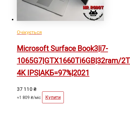
Очікується
Microsoft Surface Book3|i7-
1065G7|GTX1660Ti6GB|32ram/2T
4K IPS|АКБ=97%|2021
37 110
₴
Купити
≈
1 809
₴
/міс