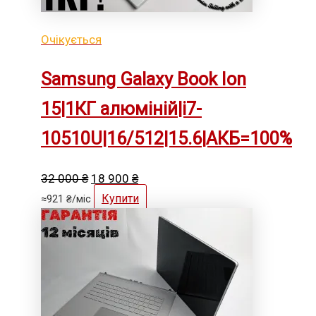
Очікується
Samsung Galaxy Book Ion
15|1КГ алюміній|i7-
10510U|16/512|15.6|АКБ=100%
Оригінальна
Поточна
32 000
₴
18 900
₴
ціна:
ціна:
Купити
≈
921
₴
/міс
32
18
000 ₴.
900 ₴.