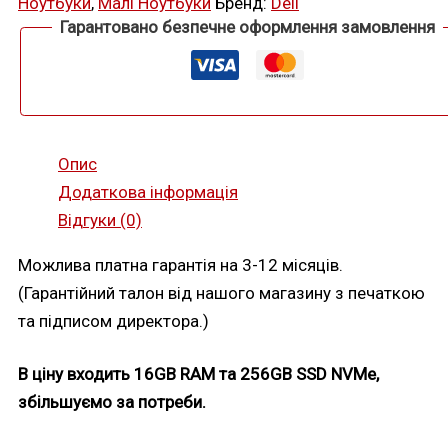
Ноутбуки
,
Малі Ноутбуки
Бренд:
Dell
ядер
по
Гарантовано безпечне оформлення замовлення
4.4GHz|Iris
Xe|16-
64ram/256-
1TB
SSD
NVMe|14'
Опис
FHD
IPS|2021
Додаткова інформація
кількість
Відгуки (0)
Можлива платна гарантія на 3-12 місяців.
(Гарантійний талон від нашого магазину з печаткою
та підписом директора.)
В ціну входить 16GB RAM та 256GB SSD NVMe,
збільшуємо за потреби.