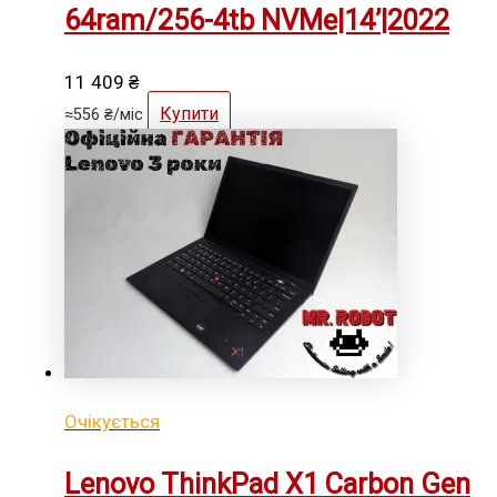
64ram/256-4tb NVMe|14’|2022
11 409
₴
Купити
≈
556
₴
/міс
Очікується
Lenovo ThinkPad X1 Carbon Gen