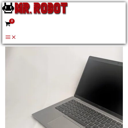
Перейти
до
вмісту