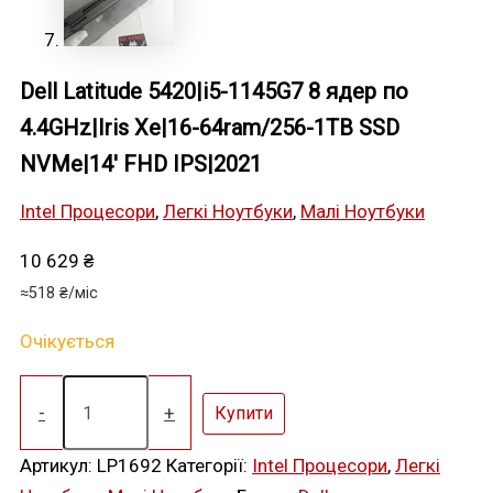
Dell Latitude 5420|i5-1145G7 8 ядер по
4.4GHz|Iris Xe|16-64ram/256-1TB SSD
NVMe|14′ FHD IPS|2021
Intel Процесори
,
Легкі Ноутбуки
,
Малі Ноутбуки
10 629
₴
≈
518
₴
/міс
Очікується
Dell
Latitude
-
+
Купити
5420|i5-
1145G7
Артикул:
LP1692
Категорії:
Intel Процесори
,
Легкі
8