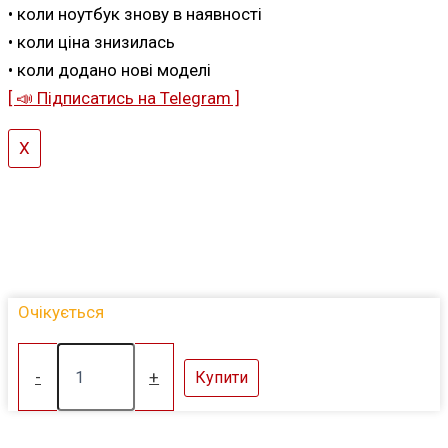
• коли ноутбук знову в наявності
• коли ціна знизилась
• коли додано нові моделі
[ 📣 Підписатись на Telegram ]
X
Очікується
Dell
Latitude
-
+
Купити
5420|i5-
1145G7
8