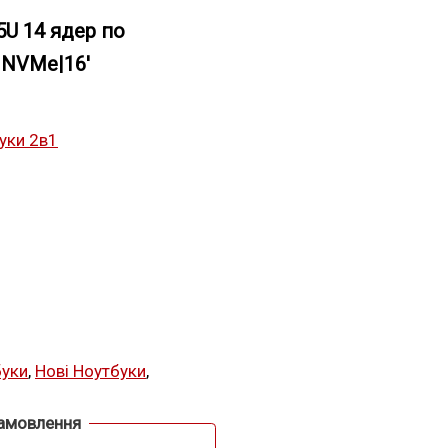
25U 14 ядер по
 NVMe|16′
уки 2в1
буки
,
Нові Ноутбуки
,
замовлення