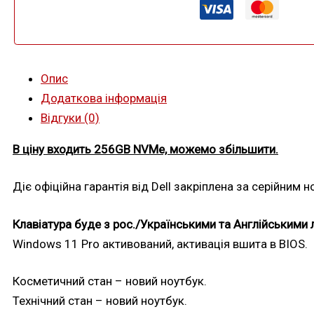
5
125U
14
ядер
по
Опис
4.3Ghz|Meteor
Lake
Додаткова інформація
+
Відгуки (0)
NPU
ШІ|16/256-
1TB
В ціну входить 256GB NVMe, можемо збільшити.
SSD
NVMe|16'
Діє офіційна гарантія від Dell закріплена за серійним 
сенсорний
360°|
АКБ=100%
Клавіатура буде з рос./Українськими та Англійськими 
кількість
Windows 11 Pro активований, активація вшита в BIOS.
Косметичний стан – новий ноутбук.
Технічний стан – новий ноутбук.