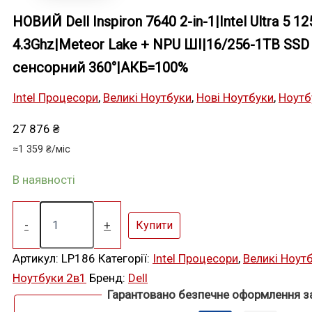
НОВИЙ Dell Inspiron 7640 2-in-1|Intel Ultra 5 1
4.3Ghz|Meteor Lake + NPU ШІ|16/256-1TB SSD
сенсорний 360°|АКБ=100%
Intel Процесори
,
Великі Ноутбуки
,
Нові Ноутбуки
,
Ноутб
27 876
₴
≈
1 359
₴
/міс
В наявності
НОВИЙ
Dell
-
+
Купити
Inspiron
7640
Артикул:
LP186
Категорії:
Intel Процесори
,
Великі Ноут
2-
Ноутбуки 2в1
Бренд:
Dell
in-
1|Intel
Гарантовано безпечне оформлення 
Ultra