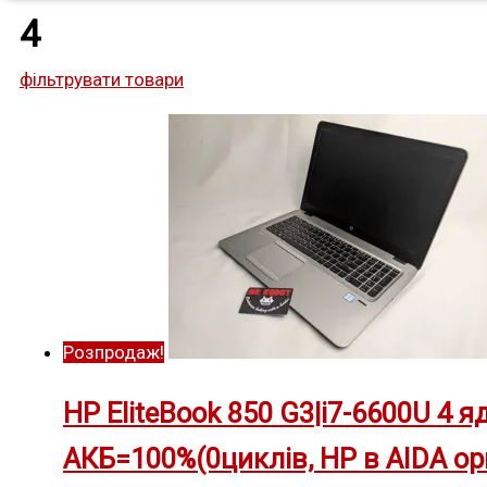
4
фільтрувати товари
Text search
On sale
Категорії
Інше
Зарядки
Розпродаж!
Ноутбуки
HP EliteBook 850 G3|i7-6600U 4 я
Бренди
АКБ=100%(0циклів, HP в AIDA ор
Acer